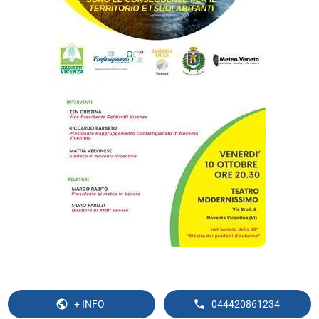
+ INFO
044420861234